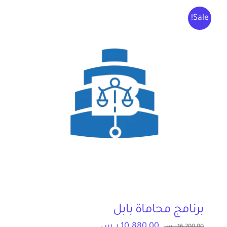
Sale!
إتصل بنا
العربية
برنامج محاماة بابل
السعر
السعر
10.880,00
ر.س