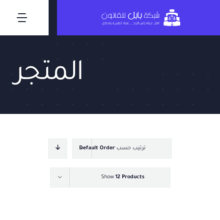
Ski
t
oggle
conten
ation
الرئيسية
المتجر
من نحن
مميزات برنامج المحاماة
عملاؤنا
ترتيب حسب
Default Order
Show
12 Products
المدونة
اسئلة شائعة