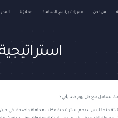
من نحن
مميزات برنامج المحاماة
عملاؤنا
المدون
استراتيجية
ك تتعامل مع كل يوم كما يأتي؟
اشئة منها ليس لديهم استراتيجية مكتب محاماة واضحة. في حين أ