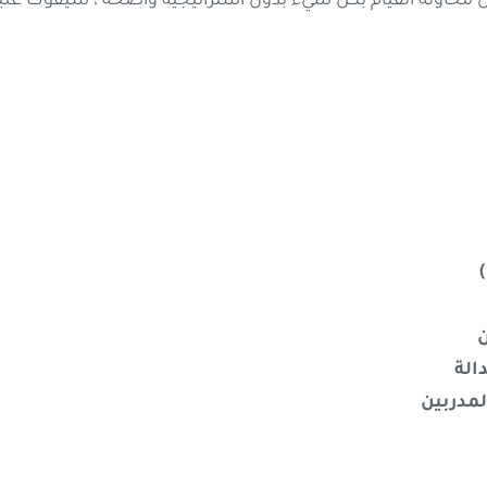
 إن محاولة القيام بكل شيء بدون استراتيجية واضحة ، سيفوت 
ن
الة
لمدربين