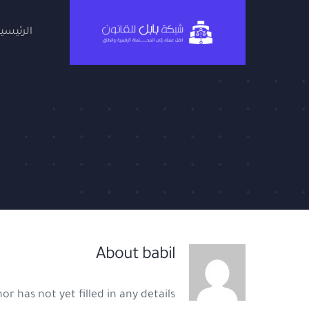
Ski
t
الرئيسية
conten
About
babil
or has not yet filled in any details.