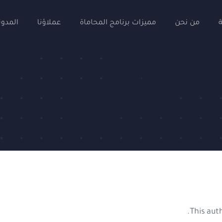
من نحن
مميزات برنامج المحاماة
عملاؤنا
المدون
This auth