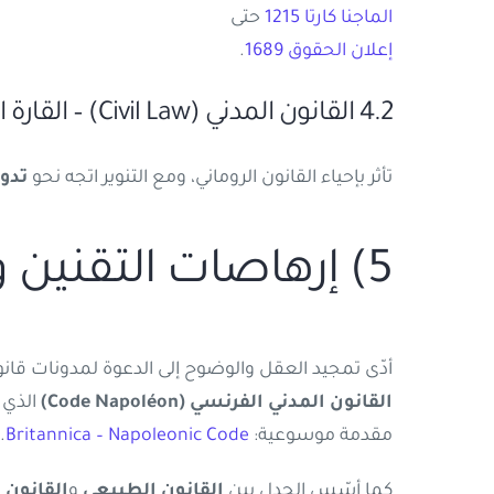
الماجنا كارتا 1215
حتى
إعلان الحقوق 1689
.
4.2 القانون المدني (Civil Law) – القارة الأوروبية
تأثر بإحياء القانون الروماني، ومع التنوير اتجه نحو
تدو
5) إرهاصات التقنين وبوادر القانون الوضعي
أدّى تمجيد العقل والوضوح إلى الدعوة لمدونات قان
القانون المدني الفرنسي (Code Napoléon)
الذي 
مقدمة موسوعية:
Britannica – Napoleonic Code
.
كما أسّس الجدل بين
القانون الطبيعي
و
القانون