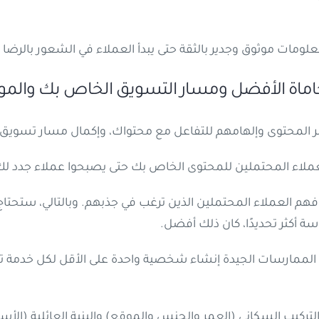
لومات موثوق وجدير بالثقة حتى يبدأ العملاء في الشعور بالرضا 
محاماة الأفضل ومسار التسويق الخاص بك والمو
بر المحتوى وإلهامهم للتفاعل مع محتواك، وإكمال مسار تسويق 
اء المحتملين للمحتوى الخاص بك حتى يصبحوا عملاء جدد لك
م العملاء المحتملين الذين ترغب في جذبهم. وبالتالي، ستحتا
 أكثر تحديدًا، كان ذلك أفضل.
 الممارسات الجيدة إنشاء شخصية واحدة على الأقل لكل خدم
لتركيب السكاني (العمر والجنس والموقع) والبنية العائلية (ال