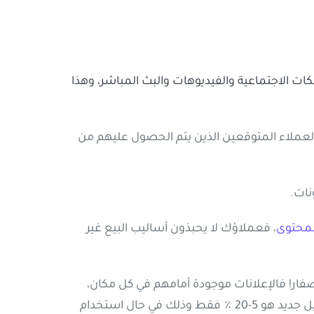
ات الاجتماعية والفيديوهات والبث المباشر، وهذا
عملاء المتوقعين الذين يتم الحصول عليهم من
محتوى
، فعملاؤك لا يحبذون أساليب البيع غير
أصفار! فالإعلانات موجودة أمامهم في كل مكان،
وذلك من أجل إقناعهم بعملية الشراء، ونظراً للضجة المستمرة التي تحدثها الإعلانات، فإن احتمال بيع خدمة إلى عميل جديد هو 5-20 ٪ فقط وذلك في حال استخدام